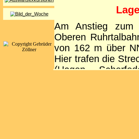
Lage
Am Anstieg zum S
Oberen Ruhrtalbahn
von 162 m über NN
Hier trafen die St
(Hagen – Scherfed
Eisenbahn (Neheim
sowie der Klei
(Röhrtalbahn) aufe
Bereiche auf, welc
sollen:
1. Bahnhofsteil Neheim