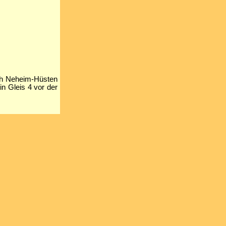
ach Neheim-Hüsten
n Gleis 4 vor der