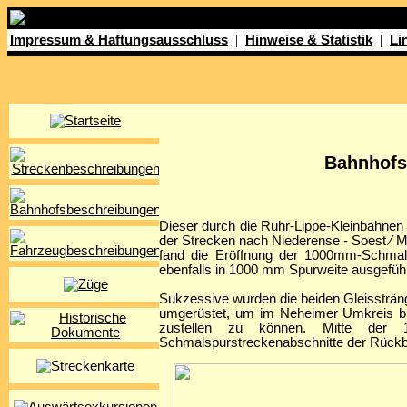
|
|
Impressum & Haftungsausschluss
Hinweise & Statistik
Li
Bahnhofs
Dieser durch die Ruhr-Lippe-Kleinbahnen 
der Strecken nach Niederense - Soest ⁄ 
fand die Eröffnung der 1000mm-Schmals
ebenfalls in 1000 mm Spurweite ausgefüh
Sukzessive wurden die beiden Gleissträ
umgerüstet, um im Neheimer Umkreis b
zustellen zu können. Mitte der 1
Schmalspurstreckenabschnitte der Rückba