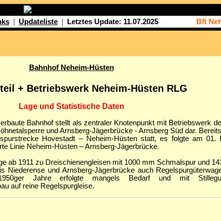
|
|
nks
Updateliste
Letztes Update: 11.07.2025
Bft Ne
Bahnhof Neheim-Hüsten
teil + Betriebswerk Neheim-Hüsten RLG
Lage und Statistische Daten
erbaute Bahnhof stellt als zentraler Knotenpunkt mit Betriebswerk 
Möhnetalsperre und Arnsberg-Jägerbrücke - Arnsberg Süd dar. Bereit
purstrecke Hovestadt – Neheim-Hüsten statt, es folgte am 01. 
rte Linie Neheim-Hüsten – Arnsberg-Jägerbrücke.
nge ab 1911 zu Dreischienengleisen mit 1000 mm Schmalspur und 1
is Niederense und Arnsberg-Jägerbrücke auch Regelspurgüterwa
950ger Jahre erfolgte mangels Bedarf und mit Stilleg
u auf reine Regelspurgleise.