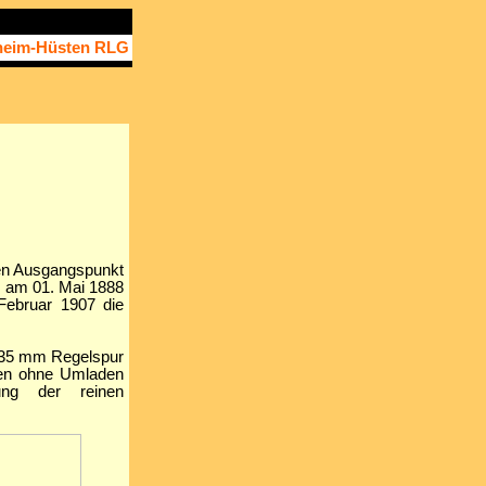
heim-Hüsten RLG
den Ausgangspunkt
s am 01. Mai 1888
Februar 1907 die
435 mm Regelspur
gen ohne Umladen
ung der reinen