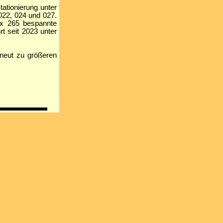
ationierung unter
022, 024 und 027.
 x 265 bespannte
t seit 2023 unter
neut zu größeren