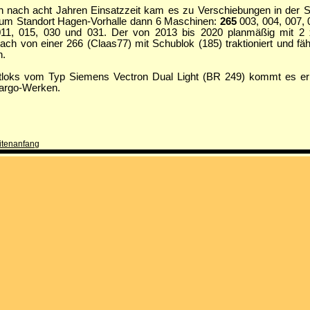
 nach acht Jahren Einsatzzeit kam es zu Verschiebungen in der St
 zum Standort Hagen-Vorhalle dann 6 Maschinen:
265
003, 004, 007, 
11, 015, 030 und 031. Der von 2013 bis 2020 planmäßig mit 2
von einer 266 (Claas77) mit Schublok (185) traktioniert und fähr
n.
aftloks vom Typ Siemens Vectron Dual Light (BR 249) kommt es er
argo-Werken.
itenanfang