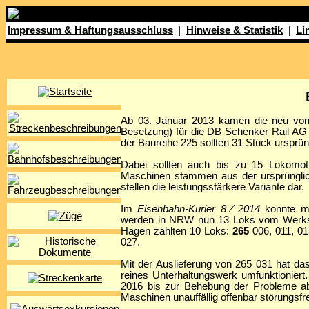
|
|
Impressum & Haftungsausschluss
Hinweise & Statistik
Li
Ab 03. Januar 2013 kamen die neu von 
Besetzung) für die DB Schenker Rail AG 
der Baureihe 225 sollten 31 Stück ursprün
Dabei sollten auch bis zu 15 Lokomo
Maschinen stammen aus der ursprünglic
stellen die leistungsstärkere Variante dar.
Im
Eisenbahn-Kurier 8 ⁄ 2014
konnte ma
werden in NRW nun 13 Loks vom Werksta
Hagen zählten 10 Loks:
265
006, 011, 01
027.
Mit der Auslieferung von 265 031 hat da
reines Unterhaltungswerk umfunktioniert
2016 bis zur Behebung der Probleme ab
Maschinen unauffällig offenbar störungsfr