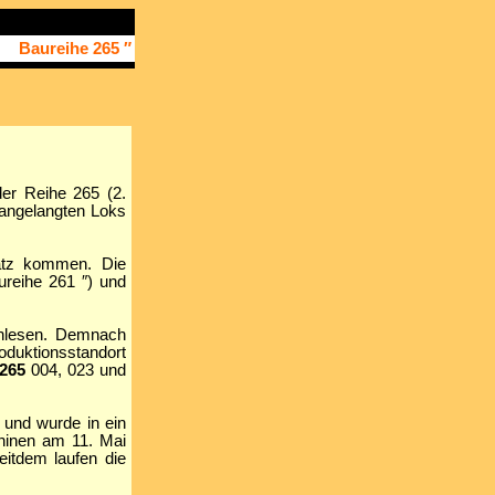
Baureihe 265 ″
er Reihe 265 (2.
 angelangten Loks
satz kommen. Die
reihe 261 ″) und
chlesen. Demnach
duktionsstandort
265
004, 023 und
 und wurde in ein
chinen am 11. Mai
itdem laufen die