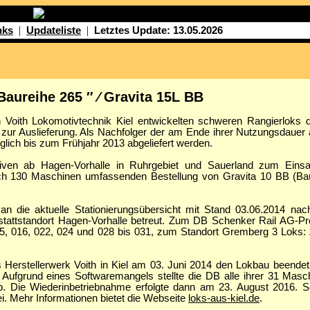
|
|
nks
Updateliste
Letztes Update: 13.05.2026
Baureihe 265 ″ ⁄ Gravita 15L BB
Voith Lokomotivtechnik Kiel entwickelten schweren Rangierloks d
zur Auslieferung. Als Nachfolger der am Ende ihrer Nutzungsdauer
glich bis zum Frühjahr 2013 abgeliefert werden.
tiven ab Hagen-Vorhalle in Ruhrgebiet und Sauerland zum Ein
h 130 Maschinen umfassenden Bestellung von Gravita 10 BB (Bau
n die aktuelle Stationierungsübersicht mit Stand 03.06.2014 na
ttstandort Hagen-Vorhalle betreut. Zum DB Schenker Rail AG-Pro
5, 016, 022, 024 und 028 bis 031, zum Standort Gremberg 3 Loks:
s Herstellerwerk Voith in Kiel am 03. Juni 2014 den Lokbau beendet
. Aufgrund eines Softwaremangels stellte die DB alle ihrer 31 Mas
. Die Wiederinbetriebnahme erfolgte dann am 23. August 2016. Se
ei. Mehr Informationen bietet die Webseite
loks-aus-kiel.de
.