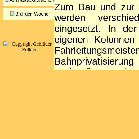
Zum Bau und zur U
werden verschie
eingesetzt. In de
eigenen Kolonnen
Fahrleitungsme
Bahnprivatisieru
Tochterfirmen de
Gleisbaufirmen die
Diese bedienen si
speziell für die B
minder umfangreic
sich oft aus ehem