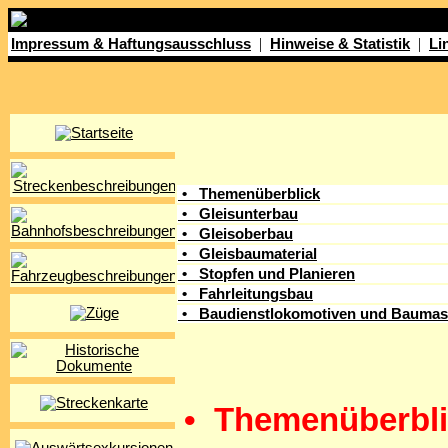
|
|
Impressum & Haftungsausschluss
Hinweise & Statistik
Li
• Themenüberblick
• Gleisunterbau
• Gleisoberbau
• Gleisbaumaterial
• Stopfen und Planieren
• Fahrleitungsbau
• Baudienstlokomotiven und Baumas
• Themenüberbli