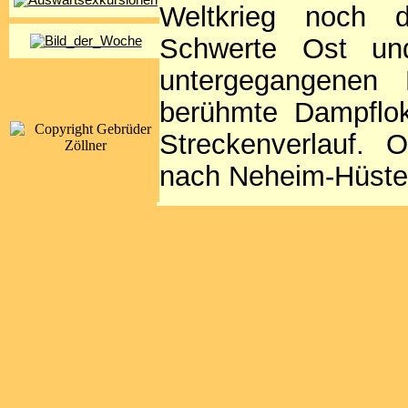
Weltkrieg noch d
Schwerte Ost un
untergegangenen 
berühmte Dampflok
Streckenverlauf. O
nach Neheim-Hüste
Einen frühen Bel
können wir hier m
Dezember 1897 vo
194 zeigen. Erstaun
der Lage war, d
zuzustellen, wie de