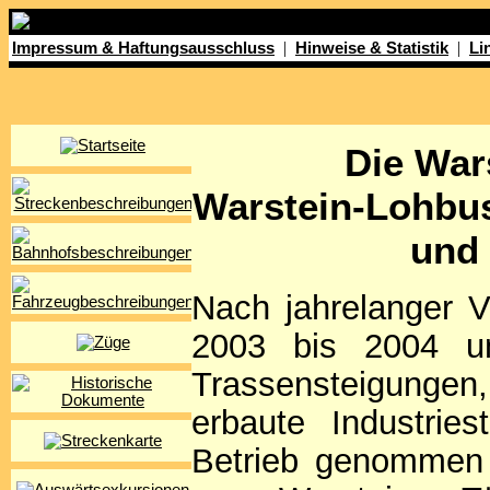
|
|
Impressum & Haftungsausschluss
Hinweise & Statistik
Li
Die War
Warstein-Lohbu
und
Nach jahrelanger 
2003 bis 2004 un
Trassensteigungen
erbaute Industrie
Betrieb genommen 