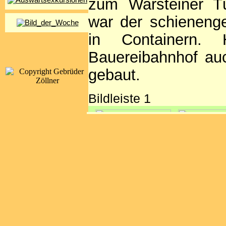
zum Warsteiner Tü
war der schieneng
in Containern. 
Bauereibahnhof au
gebaut.
Bildleiste 1
Anfänglich konnte
Ubf den Verkehr a
Richtung Süden u