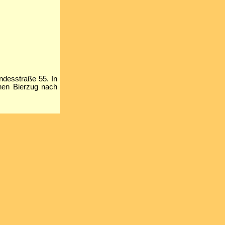
ndesstraße 55. In
chen Bierzug nach