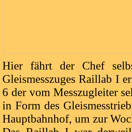
Hier fährt der Chef selb
Gleismesszuges Raillab I e
6 der vom Messzugleiter sel
in Form des Gleismesstrie
Hauptbahnhof, um zur Woch
Das Raillab I war derwei