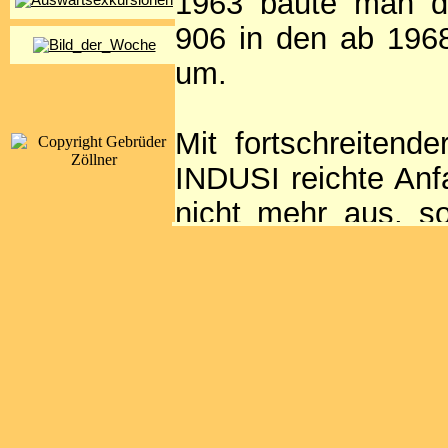
1963 baute man d
906 in den ab 196
um.
Mit fortschreitend
INDUSI reichte Anf
nicht mehr aus, s
umgebaut wurden. 
Stellung 15.02.1985
798 umgebaute 728
Die Fahrzeuge war
zuhause. Zuletzt er