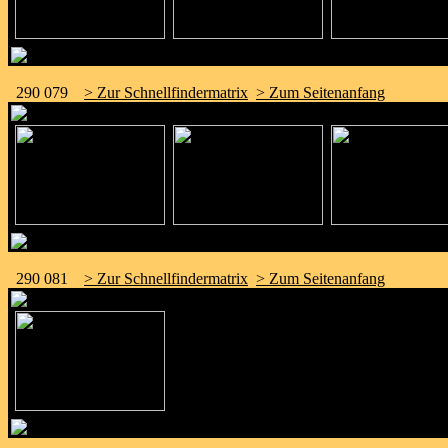
290 079
> Zur Schnellfindermatrix
> Zum Seitenanfang
290 081
> Zur Schnellfindermatrix
> Zum Seitenanfang