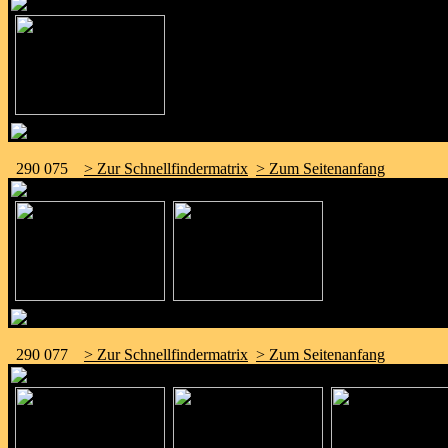
290 075
> Zur Schnellfindermatrix
> Zum Seitenanfang
290 077
> Zur Schnellfindermatrix
> Zum Seitenanfang