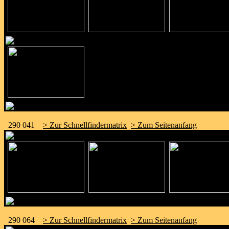
290 041
> Zur Schnellfindermatrix
> Zum Seitenanfang
290 064
> Zur Schnellfindermatrix
> Zum Seitenanfang