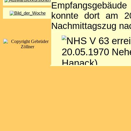
Empfangsgebäude
konnte dort am 
Nachmittagszug na
NHS V 63 erreicht am
Vom Süden her wur
(heute TSR Recyc
Anschlussgleis an
verlor es dadur