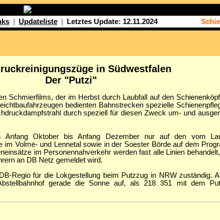
|
|
nks
Updateliste
Letztes Update: 12.11.2024
Schi
ruckreinigungszüge in Südwestfalen
Der "Putzi"
 Schmierfilms, der im Herbst durch Laubfall auf den Schienenköpfe
 Leichtbaufahrzeugen bedienten Bahnstrecken spezielle Schienenpfle
Hochdruckdampfstrahl durch speziell für diesen Zweck um- und ausg
n Anfang Oktober bis Anfang Dezember nur auf den vom Laubf
ze im Volme- und Lennetal sowie in der Soester Börde auf dem Progr
neinsätze im Personennahverkehr werden fast alle Linien behandelt,
hrern an DB Netz gemeldet wird.
 DB-Regio für die Lokgestellung beim Putzzug in NRW zuständig. 
stellbahnhof gerade die Sonne auf, als 218 351 mit dem Put