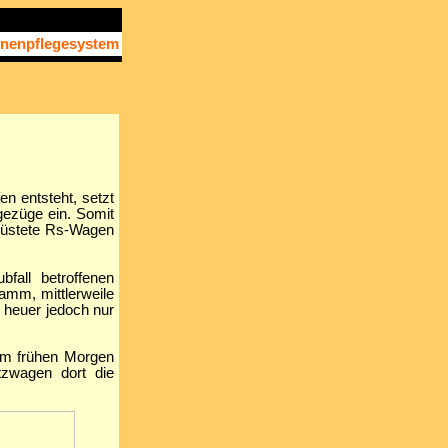
enenpflegesystem
n entsteht, setzt
gezüge ein. Somit
erüstete Rs-Wagen
all betroffenen
amm, mittlerweile
 heuer jedoch nur
Am frühen Morgen
zwagen dort die