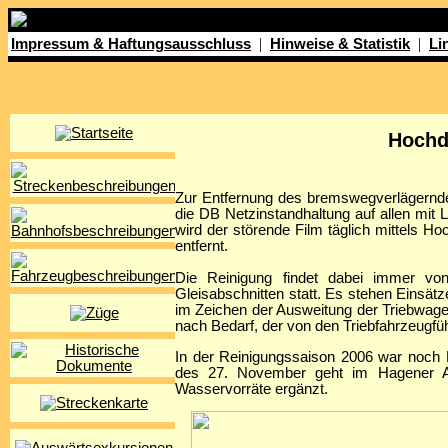
|
|
Impressum & Haftungsausschluss
Hinweise & Statistik
Li
Hochd
Zur Entfernung des bremswegverlägernden
die DB Netzinstandhaltung auf allen mit
wird der störende Film täglich mittels 
entfernt.
Die Reinigung findet dabei immer vo
Gleisabschnitten statt. Es stehen Einsät
im Zeichen der Ausweitung der Triebwage
nach Bedarf, der von den Triebfahrzeugfü
In der Reinigungssaison 2006 war noch
des 27. November geht im Hagener Ab
Wasservorräte ergänzt.