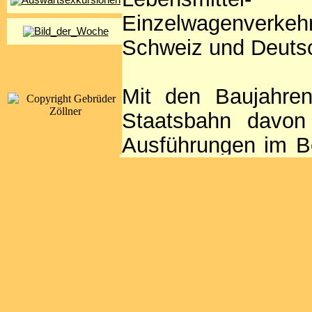
Einzelwagenverkeh
Schweiz und Deuts
Mit den Baujahren
Staatsbahn davon
Ausführungen im B
der Wagenpark der F
40 Jahre alten Güt
den Monaten Mai b
Übergabe an Werkt
die landwirtscha
Leistungen mit 