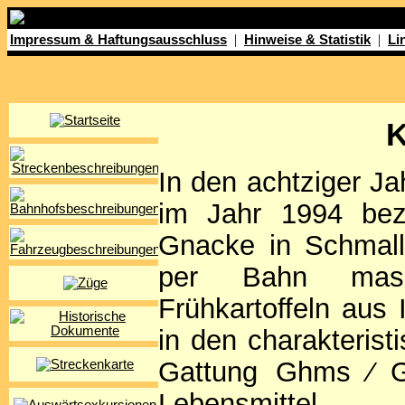
|
|
Impressum & Haftungsausschluss
Hinweise & Statistik
Li
K
In den achtziger Ja
im Jahr 1994 bez
Gnacke in Schmal
per Bahn mass
Frühkartoffeln aus 
in den charakteris
Gattung Ghms ⁄ Gh
Lebensmittel