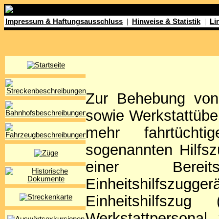
|
|
Impressum & Haftungsausschluss
Hinweise & Statistik
Li
Zur Behebung von 
sowie Werkstattübe
mehr fahrtücht
sogenannten Hilfs
einer Bereit
Einheitshilfszu
Einheitshilfsz
Werkstattpersonal