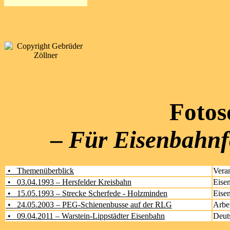
Fotos
–
Für Eisenbahnf
• Themenüberblick
Veran
• 03.04.1993 – Hersfelder Kreisbahn
Eise
• 15.05.1993 – Strecke Scherfede - Holzminden
Eise
• 24.05.2003 – PEG-Schienenbusse auf der RLG
Arbei
• 09.04.2011 – Warstein-Lippstädter Eisenbahn
Deut