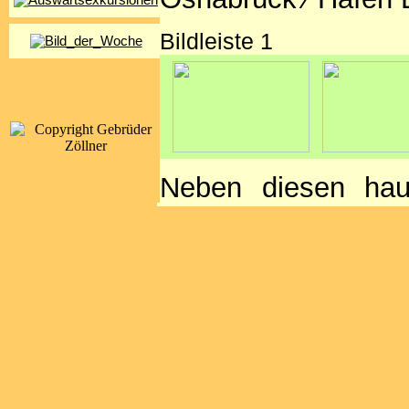
Bildleiste 1
Neben diesen haup
geführten Zügen (e
auch Transporte v
welche die Hellw
benutzen. Hier fi
Eisenbahn ihre spät
Bildleiste 2