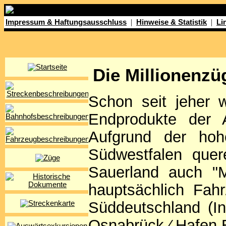
|
|
Impressum & Haftungsausschluss
Hinweise & Statistik
Li
Die Millionenz
Schon seit jeher w
Endprodukte der A
Aufgrund der hohe
Südwestfalen quer
Sauerland auch "M
hauptsächlich Fah
Süddeutschland (Ing
Osnabrück ⁄ Hafen