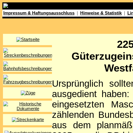
|
|
Impressum & Haftungsausschluss
Hinweise & Statistik
Li
225
Güterzugeins
Westf
Ursprünglich soll
ausgedient haben:
eingesetzten Mas
zählenden Bundes
aus dem planmäßi