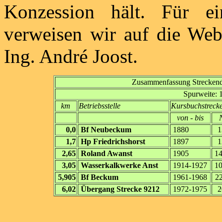
Konzession hält. Für eine
verweisen wir auf die We
Ing. André Joost.
Zusammenfassung Strecken
Spurweite: 
km
Betriebsstelle
Kursbuchstreck
von - bis
N
0,0
Bf Neubeckum
1880
1
1,7
Hp Friedrichshorst
1897
1
2,65
Roland Awanst
1905
14
3,05
Wasserkalkwerke Anst
1914-1927
10
5,905
Bf Beckum
1961-1968
22
6,02
Übergang Strecke 9212
1972-1975
2