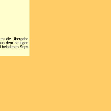
mmt die Übergabe
 aus dem heutigen
ei beladenen Snps