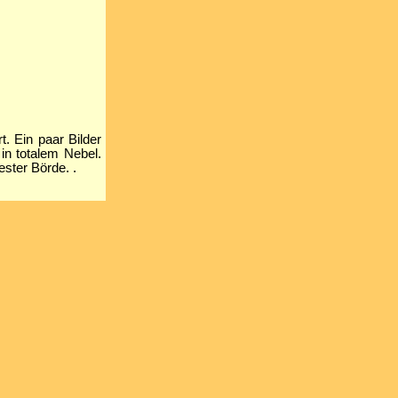
. Ein paar Bilder
in totalem Nebel.
ster Börde. .