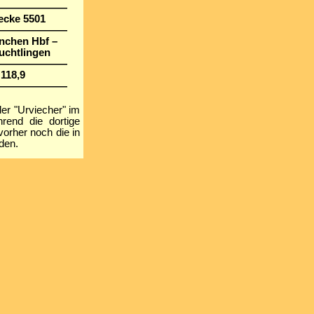
———————
ecke 5501
———————
nchen Hbf –
uchtlingen
———————
118,9
———————
er "Urviecher" im
rend die dortige
orher noch die in
den.