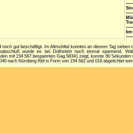
—
Str
—
Mü
Tre
—
km 
—
noch gut beschäftigt. Im Altmühltal konnten an diesem Tag sieben d
sabschluß wurde es bei Dollnstein noch einmal spannend. Wäh
r den mit 194 567 bespannten Gag 58341 zeigt, konnte 90 Sekunden v
040 nach Nürnberg Rbf in Form von 194 562 und 018 abgelichtet wer