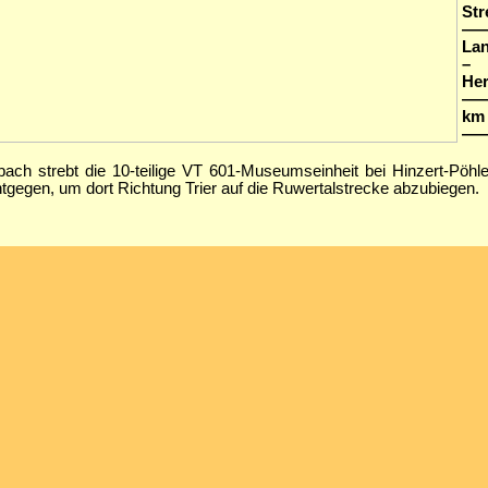
Str
—
La
–
Her
—
km
—
ch strebt die 10-teilige VT 601-Museumseinheit bei Hinzert-Pöhl
egen, um dort Richtung Trier auf die Ruwertalstrecke abzubiegen.