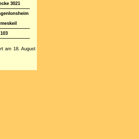
ecke 3021
———————
ngenlonsheim
meskeil
———————
 103
———————
ert am 18. August