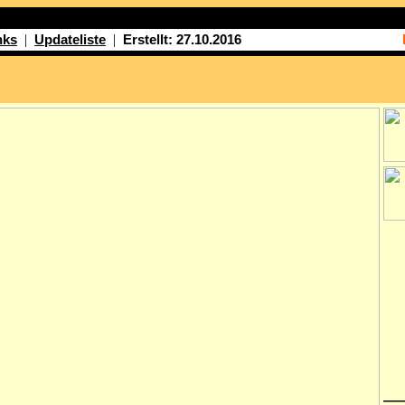
|
|
nks
Updateliste
Erstellt: 27.10.2016
—