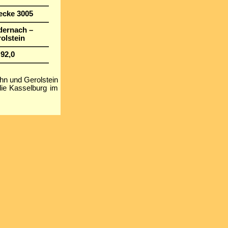
———————
ecke 3005
———————
dernach –
olstein
———————
92,0
———————
hn und Gerolstein
ie Kasselburg im