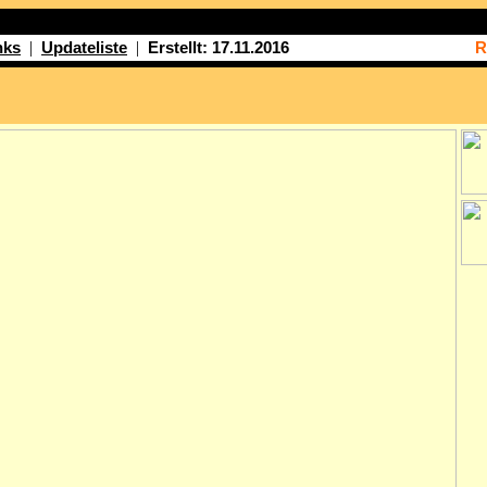
|
|
nks
Updateliste
Erstellt: 17.11.2016
R