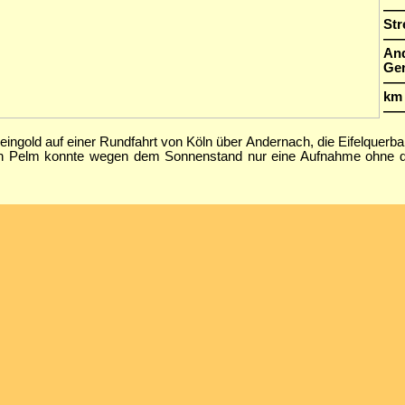
—
Str
—
An
Ger
—
km 
—
ingold auf einer Rundfahrt von Köln über Andernach, die Eifelquerba
von Pelm konnte wegen dem Sonnenstand nur eine Aufnahme ohne d