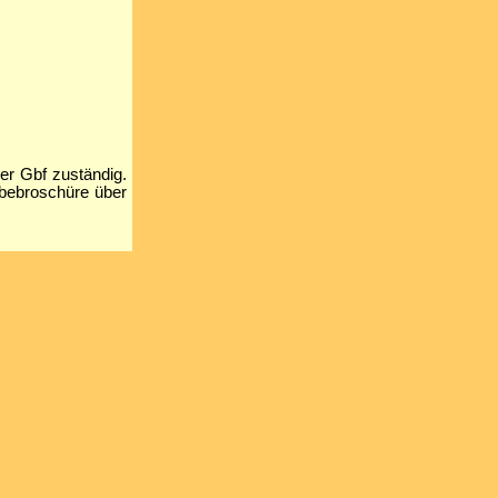
r Gbf zuständig.
rbebroschüre über