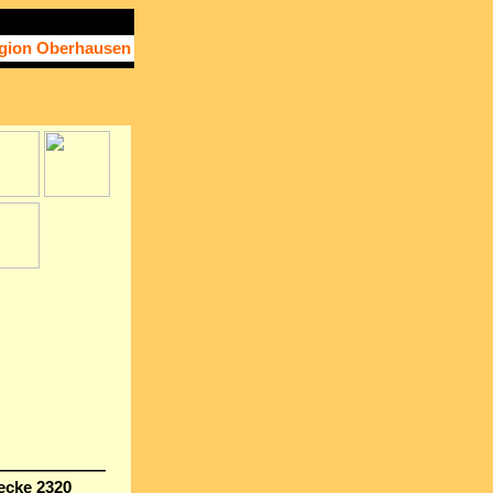
gion Oberhausen
———————
ecke 2320