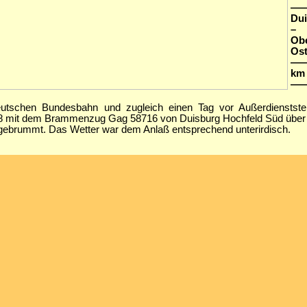
—
Du
–
Ob
Ost
—
km 
—
eutschen Bundesbahn und zugleich einen Tag vor Außerdienstste
8 mit dem Brammenzug Gag 58716 von Duisburg Hochfeld Süd über
gebrummt. Das Wetter war dem Anlaß entsprechend unterirdisch.