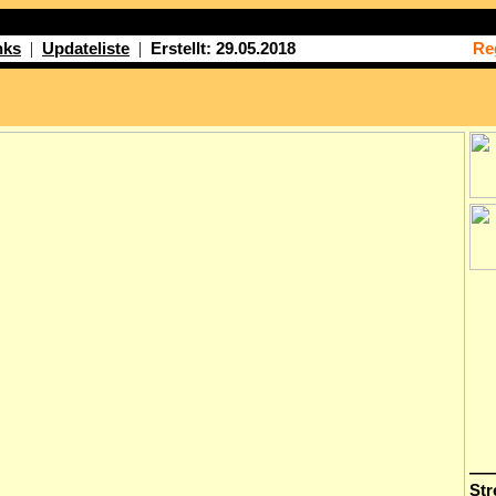
|
|
nks
Updateliste
Erstellt: 29.05.2018
Re
—
Str