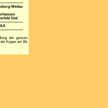
———————
isburg-Wedau
erhausen
erfeld Süd
———————
8,6
———————
llung der ganzen
 die Kuppe am Bk