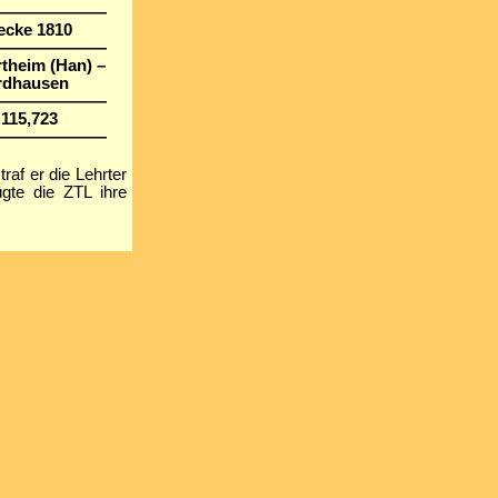
———————
ecke 1810
———————
theim (Han) –
rdhausen
———————
115,723
———————
af er die Lehrter
gte die ZTL ihre