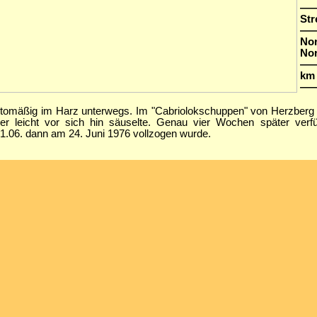
—
Str
—
Nor
No
—
km 
—
omäßig im Harz unterwegs. Im "Cabriolokschuppen" von Herzberg tr
er leicht vor sich hin säuselte. Genau vier Wochen später verfü
1.06. dann am 24. Juni 1976 vollzogen wurde.