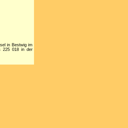
sel in Bestwig im
s 225 018 in der